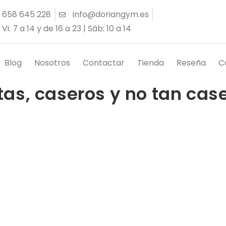
 658 645 228
info@doriangym.es
 Vi: 7 a 14 y de 16 a 23 | Sáb: 10 a 14
Blog
Nosotros
Contactar
Tienda
Reseña
C
as, caseros y no tan cas