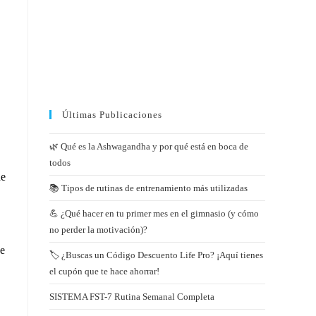
Últimas Publicaciones
🌿 Qué es la Ashwagandha y por qué está en boca de
todos
de
📚 Tipos de rutinas de entrenamiento más utilizadas
💪 ¿Qué hacer en tu primer mes en el gimnasio (y cómo
no perder la motivación)?
be
🏷️ ¿Buscas un Código Descuento Life Pro? ¡Aquí tienes
el cupón que te hace ahorrar!
SISTEMA FST-7 Rutina Semanal Completa