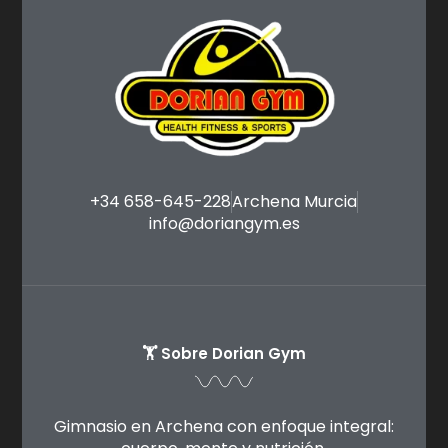
+34 658-645-228
Archena Murcia
info@doriangym.es
🏋️ Sobre Dorian Gym
Gimnasio en Archena con enfoque integral: