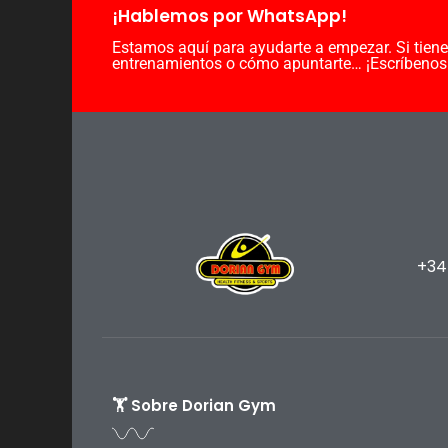
¡Hablemos por WhatsApp!
Estamos aquí para ayudarte a empezar. Si tiene
entrenamientos o cómo apuntarte… ¡Escríbenos
+34
🏋️ Sobre Dorian Gym