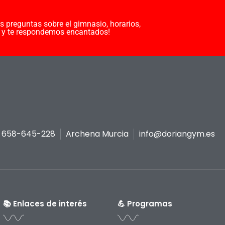
s preguntas sobre el gimnasio, horarios,
 y te respondemos encantados!
 658-645-228
Archena Murcia
info@doriangym.es
📚 Enlaces de interés
💪 Programas