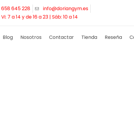
 658 645 228
info@doriangym.es
 Vi: 7 a 14 y de 16 a 23 | Sáb: 10 a 14
Blog
Nosotros
Contactar
Tienda
Reseña
C